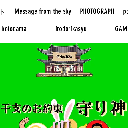
Message from the sky
PHOTOGRAPH
p
ト
kotodama
irodorikasyu
GAM