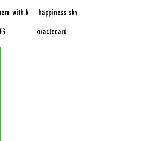
oem with.k
happiness sky
ES
oraclecard