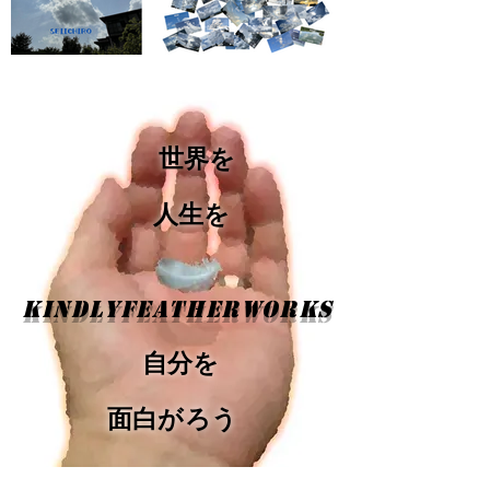
世界を
人生を
KindlyfeatherWORKS
自分を
面白がろう